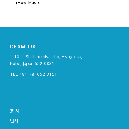
(Flow Master)
OKAMURA
1-10-1, Shichinomiya-cho, Hyogo-ku,
Kobe, Japan 652-0831
TEL: +81-78- 652-3151
회사
인사