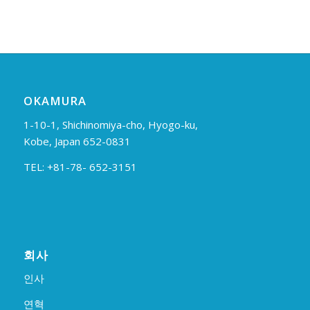
OKAMURA
1-10-1, Shichinomiya-cho, Hyogo-ku,
Kobe, Japan 652-0831
TEL: +81-78- 652-3151
회사
인사
연혁