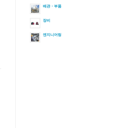
배관・부품
장비
엔지니어링