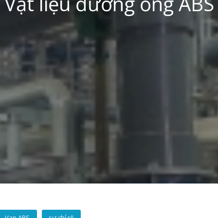
Vật liệu đường ống ABS
Van ABS
sự chỉ rõ