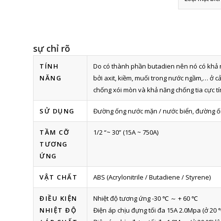
sự chỉ rõ
TÍNH
Do có thành phần butadien nên nó có khả
NĂNG
bởi axit, kiềm, muối trong nước ngầm,… ở c
chống xói mòn và khả năng chống tia cực tí
SỬ DỤNG
Đường ống nước mặn / nước biển, đường ống 
TẦM CỠ
1/2 “~ 30” (15A ~ 750A)
TƯƠNG
ỨNG
VẬT CHẤT
ABS (Acrylonitrile / Butadiene / Styrene)
ĐIỀU KIỆN
Nhiệt độ tương ứng -30 ℃ ～ + 60 ℃
NHIỆT ĐỘ
Điện áp chịu đựng tối đa 15A 2.0Mpa (ở 20 