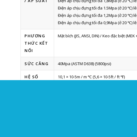
/ ÁP SUẤT
Điện áp chịu đựng tối đa 1,8Mpa (ở 20 ℃) lên
Điện áp chịu đựng tối đa 1.5Mpa (ở 20 ℃) lê
Điện áp chịu đựng tối đa 1,2Mpa (ở 20 ℃) lê
Điện áp chịu đựng tối đa 0,9Mpa (ở 20 ℃) lê
PHƯƠNG
Mặt bích (JIS, ANSI, DIN) / Keo đặc biệt (MEK
THỨC KẾT
NỐI
SỨC CĂNG
40Mpa (ASTM D638) (5800psi)
HỆ SỐ
10,1 × 10-5m / m ℃ (5,6 × 10-5ft / ft ℉)
GIÃN NỞ
NHIỆT