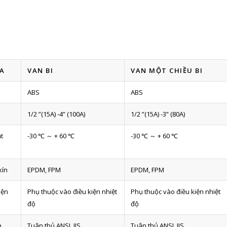
A
VAN BI
VAN MỘT CHIỀU BI
ABS
ABS
1/2 ”(15A) -4” (100A)
1/2 ”(15A) -3” (80A)
ạt
-30 ℃ ～ + 60 ℃
-30 ℃ ～ + 60 ℃
kín
EPDM, FPM
EPDM, FPM
iện
Phụ thuộc vào điều kiện nhiệt
Phụ thuộc vào điều kiện nhiệt
độ
độ
h
Tuân thủ ANSI, JIS
Tuân thủ ANSI, JIS