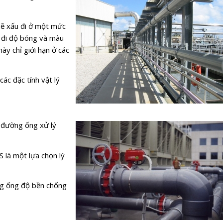
sẽ xấu đi ở một mức
 đi độ bóng và màu
y chỉ giới hạn ở các
các đặc tính vật lý
 đường ống xử lý
 là một lựa chọn lý
ng ống độ bền chống