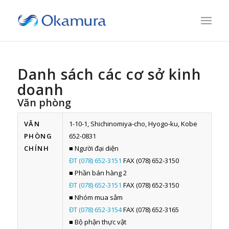
Danh sách các cơ sở kinh
doanh
Văn phòng
VĂN
1-10-1, Shichinomiya-cho, Hyogo-ku, Kobe
PHÒNG
652-0831
CHÍNH
■ Người đại diện
ĐT (078) 652-3151
FAX (078) 652-3150
■ Phần bán hàng 2
ĐT (078) 652-3151
FAX (078) 652-3150
■ Nhóm mua sắm
ĐT (078) 652-3154
FAX (078) 652-3165
■ Bộ phận thực vật