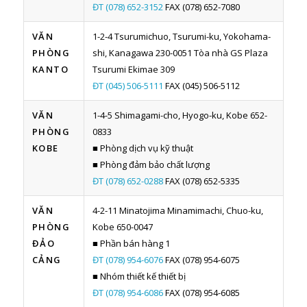
ĐT (078) 652-3152
FAX (078) 652-7080
VĂN
1-2-4 Tsurumichuo, Tsurumi-ku, Yokohama-
PHÒNG
shi, Kanagawa 230-0051 Tòa nhà GS Plaza
KANTO
Tsurumi Ekimae 309
ĐT (045) 506-5111
FAX (045) 506-5112
VĂN
1-4-5 Shimagami-cho, Hyogo-ku, Kobe 652-
PHÒNG
0833
KOBE
■ Phòng dịch vụ kỹ thuật
■ Phòng đảm bảo chất lượng
ĐT (078) 652-0288
FAX (078) 652-5335
VĂN
4-2-11 Minatojima Minamimachi, Chuo-ku,
PHÒNG
Kobe 650-0047
ĐẢO
■ Phần bán hàng 1
CẢNG
ĐT (078) 954-6076
FAX (078) 954-6075
■ Nhóm thiết kế thiết bị
ĐT (078) 954-6086
FAX (078) 954-6085