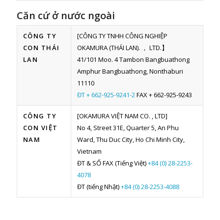
Căn cứ ở nước ngoài
CÔNG TY
[CÔNG TY TNHH CÔNG NGHIỆP
CON THÁI
OKAMURA (THÁI LAN). ， LTD.】
LAN
41/101 Moo. 4 Tambon Bangbuathong
Amphur Bangbuathong, Nonthaburi
11110
ĐT + 662-925-9241-2
FAX + 662-925-9243
CÔNG TY
[OKAMURA VIỆT NAM CO. , LTD]
CON VIỆT
No 4, Street 31E, Quarter 5, An Phu
NAM
Ward, Thu Duc City, Ho Chi Minh City,
Vietnam
ĐT & SỐ FAX (Tiếng Việt)
+84 (0) 28-2253-
4078
ĐT (tiếng Nhật)
+84 (0) 28-2253-4088