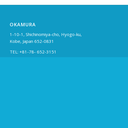
OKAMURA
1-10-1, Shichinomiya-cho, Hyogo-ku,
Kobe, Japan 652-0831
TEL: +81-78- 652-3151
CÔNG TY
Lời chào
Lịch sử
TRUY CẬP