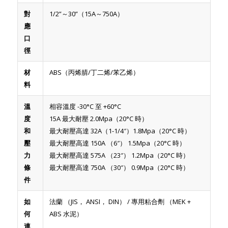
對
1/2”～30”（15A～750A）
應
口
徑
材
ABS（丙烯腈/丁二烯/苯乙烯）
料
溫
相容溫度 -30°C 至 +60°C
度
15A 最大耐壓 2.0Mpa（20°C 時）
和
最大耐壓高達 32A（1-1/4″）1.8Mpa（20°C 時）
壓
最大耐壓高達 150A （6″） 1.5Mpa（20°C 時）
力
最大耐壓高達 575A （23″） 1.2Mpa（20°C 時）
條
最大耐壓高達 750A （30″） 0.9Mpa（20°C 時）
件
如
法蘭 （JIS， ANSI， DIN） / 專用粘合劑 （MEK +
何
ABS 水泥）
連