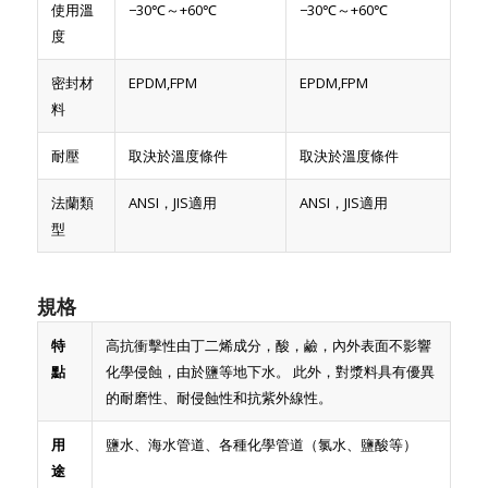
使用溫
−30℃～+60℃
−30℃～+60℃
度
密封材
EPDM,FPM
EPDM,FPM
料
耐壓
取決於溫度條件
取決於溫度條件
法蘭類
ANSI，JIS適用
ANSI，JIS適用
型
規格
特
高抗衝擊性由丁二烯成分，酸，鹼，內外表面不影響
點
化學侵蝕，由於鹽等地下水。 此外，對漿料具有優異
的耐磨性、耐侵蝕性和抗紫外線性。
用
鹽水、海水管道、各種化學管道（氯水、鹽酸等）
途