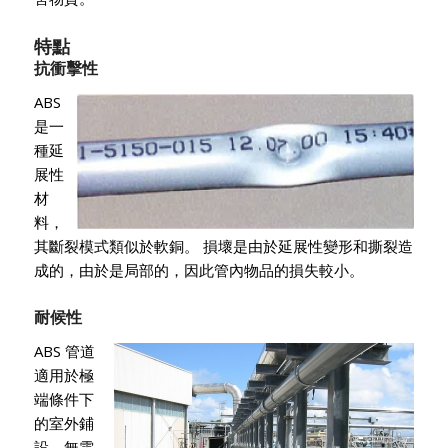
特點
抗衝擊性
ABS
是一
種延
展性
材
料，
其斷裂模式類似於軟銅。 損壞是由於延展性變形和撕裂造
成的，由於是局部的，因此管內物品的損失較小。
耐候性
ABS 管道
適用於極
端條件下
的室外鋪
設，無需