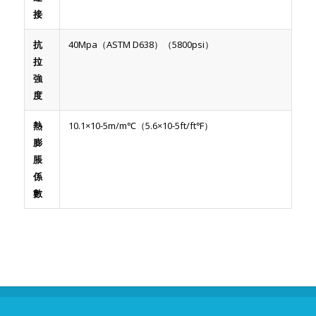
接
抗
40Mpa（ASTM D638）（5800psi）
拉
強
度
熱
10.1×10-5m/m℃（5.6×10-5ft/ft℉）
膨
脹
係
數