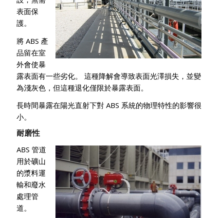
表面保
護。
將 ABS 產
品留在室
外會使暴
露表面有一些劣化。 這種降解會導致表面光澤損失，並變
為淺灰色，但這種退化僅限於暴露表面。
長時間暴露在陽光直射下對 ABS 系統的物理特性的影響很
小。
耐磨性
ABS 管道
用於礦山
的漿料運
輸和廢水
處理管
道。