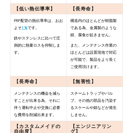
【低い熱伝導率】
【長寿命】
FRP配管の熱伝導率は、おお
構造内のほとんどが樹脂製
よそ
1％
です。
である為、金属製のような
錆、腐食が起きません。
鉄やステンレスに比べて圧
倒的に熱量ロスを抑制しま
また、メンテナンス作業の
す。
ほとんどは設置現地で対応
が可能で、製品をより長く
ご使用頂けます。
【長寿命】
【無害性】
メンテナンスの機会を減ら
スチームトラップやバル
すことが出来る為、それに
ブ、その他の部品を汚染す
伴う運転中止や交換に必要
る
スケールや錆などが発生
な費用を削減出来ます。
しません。
【カスタムメイドの
【エンジニアリン
自由度】
グ】