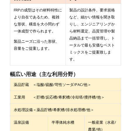
FRPの成型はその材料特性に
製品の設計条件、要求規格
より自在であるため、複雑
など、細かい情報を聞き取
な形状、構造を大小問わず
りし、エンジニアリングか
一体成型で作られます。
ら材料選定、品質管理や製
品納品まで一括管理し、ト
製品ニーズに沿った形状、
ータルで最も安価なベスト
容量をご提案します。
ミックスをご提案致しま
す。
幅広い用途（主な利用分野）
薬品貯蔵 ＜塩酸/硫酸/苛性ソーダ/PAC/他＞
工業用 ＜貯槽/反応槽/希釈槽/冷却塔/攪拌槽/他＞
水処理設備＜薬品貯槽/希釈槽/排水処理槽/他＞
温泉設備
半導体純水槽
一般産業（水産/
農業/他）