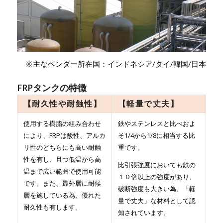
※主なベンダー所在国：インドネシア/タイ/韓国/日本
FRPタンクの特徴
【耐久性や耐蝕性】
【軽量で丈夫】
使用する樹脂の組み合わせ
鉄やステンレスと比べおよ
により、FRPは酸性、アルカ
そ1/4から1/8に相当する比
リ性のどちらにも高い耐蝕
重です。
性を有し、且つ低温から高
比引張強度においても鉄の
温まで広い範囲で使用可能
１０倍以上の強度があり、
です。また、最外層に耐候
破断強度も大きい為、「軽
層を施している為、優れた
量で丈夫」な材料として認
耐久性も有します。
知されています。