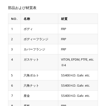
部品および材質表
NO.
名称
材質
1
ボディ
FRP
2
ボディーフランジ
FRP
3
カバーフランジ
FRP
4
ガスケット
VITON, EPDM, PTFE, etc.
※4
5
六角ボルト
SS400 H.D. Galv. etc.
6
六角ナット
SS400 H.D. Galv. etc.
7
座金
SS400 H.D. Galv. etc.
8
底板
FRP