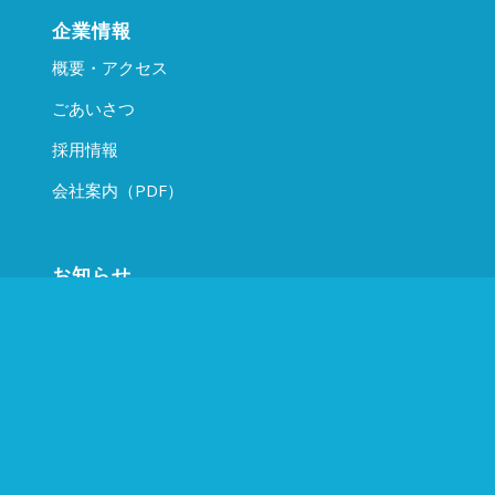
企業情報
概要・アクセス
ごあいさつ
採用情報
会社案内（PDF）
お知らせ
世界的ビジネス雑誌「Newsweek」に掲載
ミャンマー国におけるJICAのビジネス支援事業の報告のため
に神戸市の油井副市長を表敬訪問しました