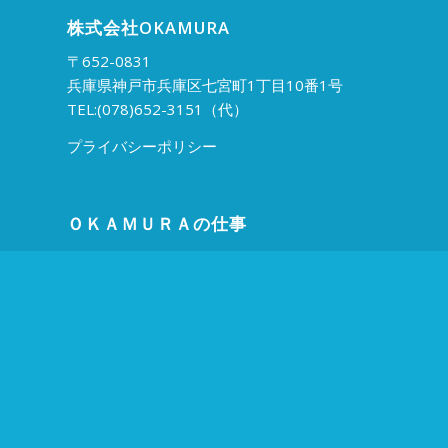
株式会社OKAMURA
〒652-0831
兵庫県神戸市兵庫区七宮町1丁目10番1号
TEL:(078)652-3151（代）
プライバシーポリシー
ＯＫＡＭＵＲＡの仕事
HDPE製タンク
配管エンジニアリング
装置エンジニアリング