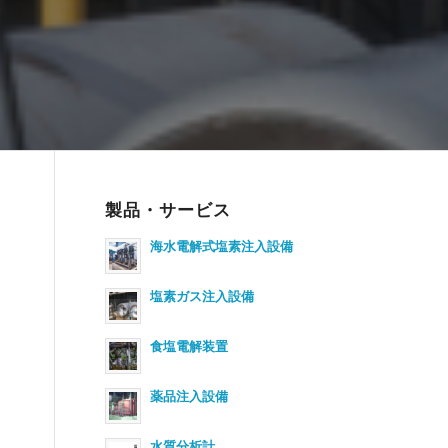
製品・サービス
海水電解式塩素注入設備
塩素ガス注入設備
食塩電解装置
薬品注入設備
水質分析計