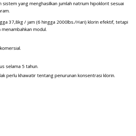
ah sistem yang menghasilkan jumlah natrium hipoklorit sesuai
aram.
ga 37,8kg / jam (6 hingga 2000lbs./Hari) klorin efektif, tetapi
an menambahkan modul.
 komersial.
us selama 5 tahun.
tidak perlu khawatir tentang penurunan konsentrasi klorin.