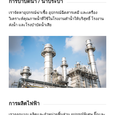
การบำบัดน้ำ / น้ำประปา
เราจัดหาอุปกรณ์ฆ่าเชื้อ อุปกรณ์ฉีดสารเคมี และเครื่อง
วิเคราะห์คุณภาพน้ำที่ใช้ในโรงงานทำน้ำให้บริสุทธิ์ โรงงาน
ส่งน้ำ และโรงบำบัดน้ำเสีย
การผลิตไฟฟ้า
เราออกแบบ ผลิตและจำหน่ายชิ้นส่วน อุปกรณ์พิเศษ จิ๊กและ