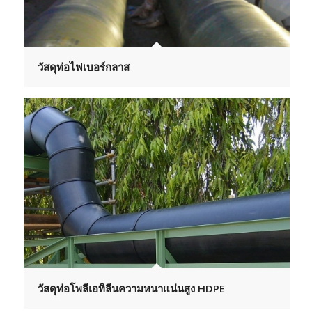
วัสดุท่อไฟเบอร์กลาส
วัสดุท่อโพลีเอทิลีนความหนาแน่นสูง HDPE