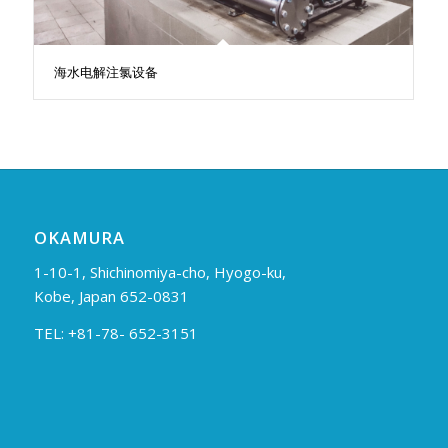
海水电解注氯设备
OKAMURA
1-10-1, Shichinomiya-cho, Hyogo-ku,
Kobe, Japan 652-0831
TEL: +81-78- 652-3151