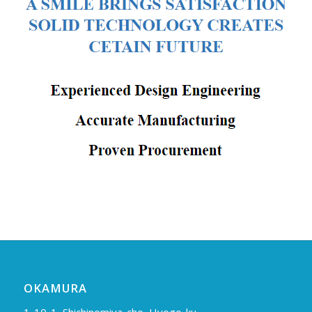
OKAMURA
1-10-1, Shichinomiya-cho, Hyogo-ku,