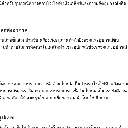
ณ์สำหรับอุปกรณ์ตรวจสอบโรงไฟฟ้านิวเคลียร์และการผลิตอุปกรณ์ผลิต
ะทุ่งอวกาศ
่ายชิ้นส่วนสำหรับเครื่องเร่งอนุภาคตัวนำยิ่งยวดและอุปกรณ์ขับ
้รับความท้าทายในการพัฒนาโมเดลใหม่ๆ เช่น อุปกรณ์ช่วงจรวดและอุปกรณ์
ลกโดยการออกแบบระบบฆ่าเชื้อด้วยน้ำหล่อเย็นสำหรับโรงไฟฟ้าพลังควา
ะสบการณ์ของเราในการออกแบบระบบฆ่าเชื้อในน้ำหล่อเย็น เรายังมีส่วน
วันออกเฉียงใต้ และธุรกิจแยกเกลือออกจากน้ำโดยใช้เยื่อกรอง
รูปแบบ
่มขึ้น เราจึงได้เริ่มขยายธุรกิจในต่างประเทศอย่างเต็มรูปแบบ รวมทั้ง